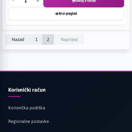
-
+
Dodaj u korpu
Brzi pregled
Nazad
1
2
Naprijed
Korisnički račun
Korisnička podrška
Regionalne postavke