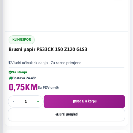
KLINGSPOR
Brusni papir PS33CK 150 Z120 GLS3
Visoki učinak skidanja - Za razne primjene
Na stanju
Dostava 24-48h
0,75KM
Sa PDV-om
-
+
Dodaj u korpu
Brzi pregled