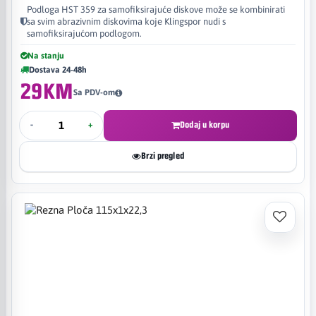
Podloga HST 359 za samofiksirajuće diskove može se kombinirati
sa svim abrazivnim diskovima koje Klingspor nudi s
samofiksirajućom podlogom.
Na stanju
Dostava 24-48h
29KM
Sa PDV-om
-
+
Dodaj u korpu
Brzi pregled