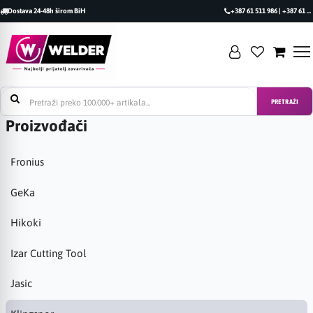
Dostava 24-48h širom BiH
+387 61 511 986 | +387 61 493 470
PRETRAŽI
Proizvođači
Fronius
GeKa
Hikoki
Izar Cutting Tool
Jasic