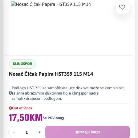
KLINGSPOR
Nosač Čičak Papira HST359 115 M14
Podloga HST 359 za samofiksirajuće diskove može se kombinirati
sa svim abrazivnim diskovima koje Klingspor nudi s
samofiksirajućom podlogom.
Out of Stock
17,50KM
Sa PDV-om
-
+
Dodaj u korpu