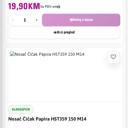
19,90KM
Sa PDV-om
-
+
Dodaj u korpu
Brzi pregled
KLINGSPOR
Nosač Čičak Papira HST359 150 M14