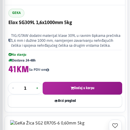
GEKA
Elox SG309L 1,6x1000mm 5kg
TIG/GTAW dodatni materijal klase 309L u ravnim šipkama prečnika
1,6 mm i dužine 1000 mm, namijenjen zavarivanju nehrđajućih
čelika i spojeva nehrđajućeg čelika sa drugim vrstama čelika.
Na stanju
Dostava 24-48h
41KM
Sa PDV-om
-
+
Dodaj u korpu
Brzi pregled