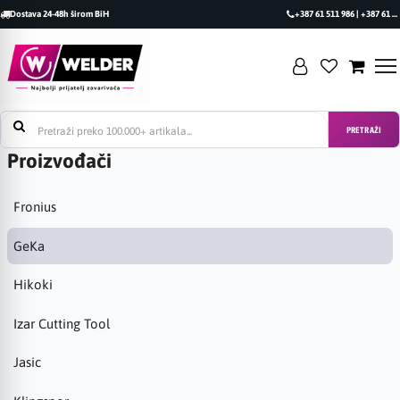
Dostava 24-48h širom BiH
+387 61 511 986 | +387 61 493 470
PRETRAŽI
Proizvođači
Fronius
GeKa
Hikoki
Izar Cutting Tool
Jasic