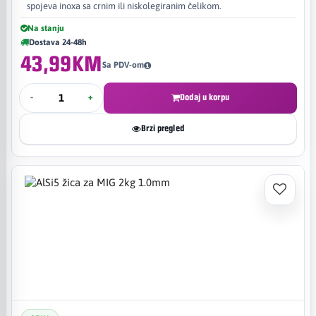
spojeva inoxa sa crnim ili niskolegiranim čelikom.
Na stanju
Dostava 24-48h
43,99KM
Sa PDV-om
-
+
Dodaj u korpu
Brzi pregled