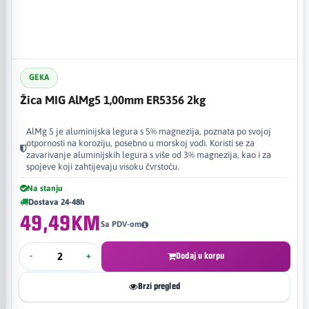
GEKA
Žica MIG AlMg5 1,00mm ER5356 2kg
AlMg 5 je aluminijska legura s 5% magnezija, poznata po svojoj
otpornosti na koroziju, posebno u morskoj vodi. Koristi se za
zavarivanje aluminijskih legura s više od 3% magnezija, kao i za
spojeve koji zahtijevaju visoku čvrstoću.
Na stanju
Dostava 24-48h
49,49KM
Sa PDV-om
-
+
Dodaj u korpu
Brzi pregled