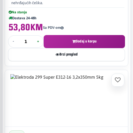
nehrđajućih čelika.
Na stanju
Dostava 24-48h
53,80KM
Sa PDV-om
-
+
Dodaj u korpu
Brzi pregled