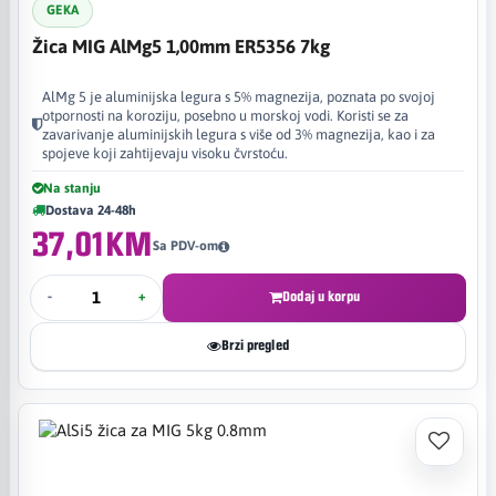
GEKA
Žica MIG AlMg5 1,00mm ER5356 7kg
AlMg 5 je aluminijska legura s 5% magnezija, poznata po svojoj
otpornosti na koroziju, posebno u morskoj vodi. Koristi se za
zavarivanje aluminijskih legura s više od 3% magnezija, kao i za
spojeve koji zahtijevaju visoku čvrstoću.
Na stanju
Dostava 24-48h
37,01KM
Sa PDV-om
-
+
Dodaj u korpu
Brzi pregled