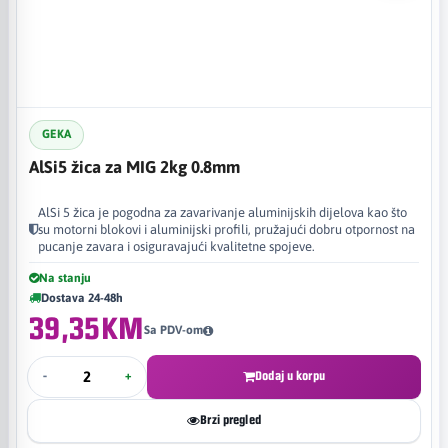
GEKA
AlSi5 žica za MIG 2kg 0.8mm
AlSi 5 žica je pogodna za zavarivanje aluminijskih dijelova kao što
su motorni blokovi i aluminijski profili, pružajući dobru otpornost na
pucanje zavara i osiguravajući kvalitetne spojeve.
Na stanju
Dostava 24-48h
39,35KM
Sa PDV-om
-
+
Dodaj u korpu
Brzi pregled