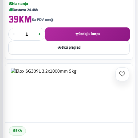
Na stanju
Dostava 24-48h
39KM
Sa PDV-om
-
+
Dodaj u korpu
Brzi pregled
GEKA