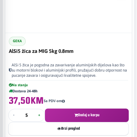
GEKA
AlSi5 žica za MIG 5kg 0.8mm
AlSi 5 žica je pogodna za zavarivanje aluminijskih dijelova kao što
su motorni blokovi i aluminijski profili, pružajući dobru otpornost na
pucanje zavara i osiguravajući kvalitetne spojeve.
Na stanju
Dostava 24-48h
37,50KM
Sa PDV-om
-
+
Dodaj u korpu
Brzi pregled