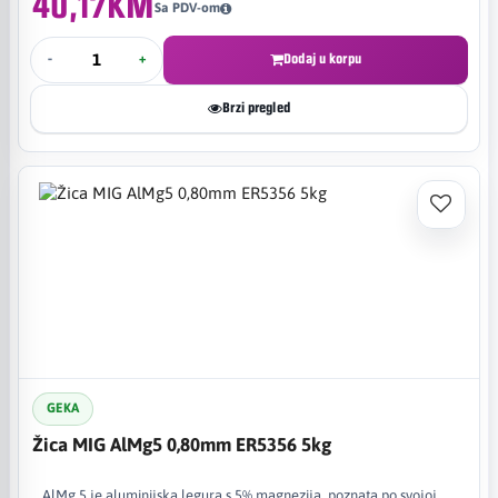
40,17KM
Sa PDV-om
-
+
Dodaj u korpu
Brzi pregled
GEKA
Žica MIG AlMg5 0,80mm ER5356 5kg
AlMg 5 je aluminijska legura s 5% magnezija, poznata po svojoj