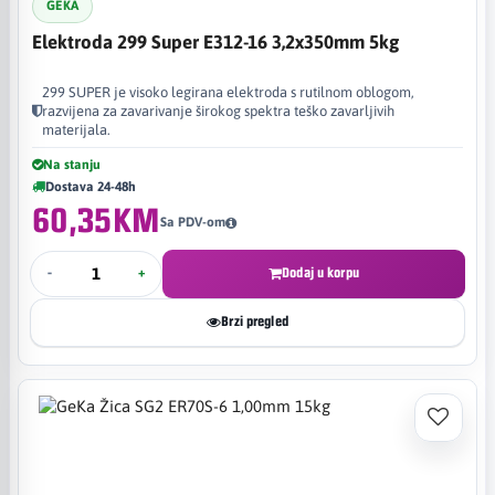
GEKA
Elektroda 299 Super E312-16 3,2x350mm 5kg
299 SUPER je visoko legirana elektroda s rutilnom oblogom,
razvijena za zavarivanje širokog spektra teško zavarljivih
materijala.
Na stanju
Dostava 24-48h
60,35KM
Sa PDV-om
-
+
Dodaj u korpu
Brzi pregled