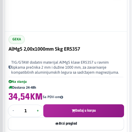
GEKA
AlMg5 2,00x1000mm 5kg ER5357
TIG/GTAW dodatni materijal AlMg5 klase ER5357 u ravnim
šipkama prečnika 2 mm i dužine 1000 mm, za zavarivanje
kompatibilnih aluminijumskih legura sa sadržajem magnezijuma.
Na stanju
Dostava 24-48h
34,54KM
Sa PDV-om
-
+
Dodaj u korpu
Brzi pregled