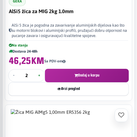
GEKA
AlSi5 žica za MIG 2kg 1.0mm
AlSi 5 žica je pogodna za zavarivanje aluminijskih dijelova kao što
su motorni blokovi i aluminijski profili, pružajući dobru otpornost na
pucanje zavara i osiguravajući kvalitetne spojeve.
Na stanju
Dostava 24-48h
46,25KM
Sa PDV-om
-
+
Dodaj u korpu
Brzi pregled