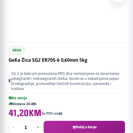
GEKA
GeKa Žica SG2 ER70S-6 0,60mm 5kg
SG 2 je bakrom presvučena MIG žica namijenjena za zavarivanje
nelegiranih i niskolegiranih čelika. Koristi se u industrijama poput
brodogradnje, proizvodnje čeličnih konstrukcija, cjevovoda i
kotlova.
Na stanju
Dostava 24-48h
41,20KM
Sa PDV-om
-
+
Dodaj u korpu