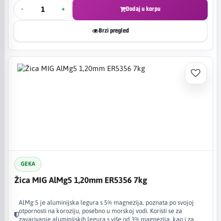
-
+
Dodaj u korpu
Brzi pregled
GEKA
Žica MIG AlMg5 1,20mm ER5356 7kg
AlMg 5 je aluminijska legura s 5% magnezija, poznata po svojoj
otpornosti na koroziju, posebno u morskoj vodi. Koristi se za
zavarivanje aluminijskih legura s više od 3% magnezija, kao i za