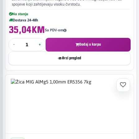
spojeve koji zahtijevaju visoku čvrstoću.
Na stanju
Dostava 24-48h
35,04KM
Sa PDV-om
-
+
Dodaj u korpu
Brzi pregled