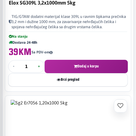
Elox SG309L 3,2x1000mm 5kg
TIG/GTAW dodatni materijal klase 309L u ravnim šipkama prečnika
3,2 mm i dužine 1000 mm, za zavarivanje nehrđajućih čelika i
spojeva nehrđajućeg čelika sa drugim vrstama čelika.
Na stanju
Dostava 24-48h
39KM
Sa PDV-om
-
+
Dodaj u korpu
Brzi pregled