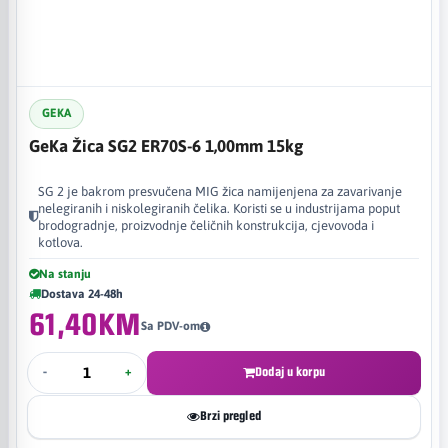
GEKA
GeKa Žica SG2 ER70S-6 1,00mm 15kg
SG 2 je bakrom presvučena MIG žica namijenjena za zavarivanje
nelegiranih i niskolegiranih čelika. Koristi se u industrijama poput
brodogradnje, proizvodnje čeličnih konstrukcija, cjevovoda i
kotlova.
Na stanju
Dostava 24-48h
61,40KM
Sa PDV-om
-
+
Dodaj u korpu
Brzi pregled