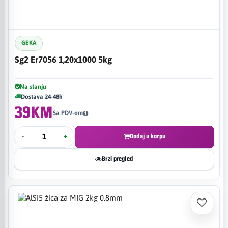
GEKA
Sg2 Er7056 1,20x1000 5kg
Na stanju
Dostava 24-48h
39KM
Sa PDV-om
-
+
Dodaj u korpu
Brzi pregled