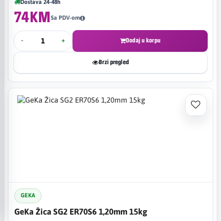
Dostava 24-48h
74KM
Sa PDV-om
-
+
Dodaj u korpu
Brzi pregled
GEKA
GeKa Žica SG2 ER70S6 1,20mm 15kg