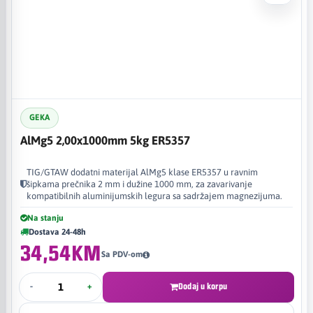
GEKA
AlMg5 2,00x1000mm 5kg ER5357
TIG/GTAW dodatni materijal AlMg5 klase ER5357 u ravnim
šipkama prečnika 2 mm i dužine 1000 mm, za zavarivanje
kompatibilnih aluminijumskih legura sa sadržajem magnezijuma.
Na stanju
Dostava 24-48h
34,54KM
Sa PDV-om
-
+
Dodaj u korpu