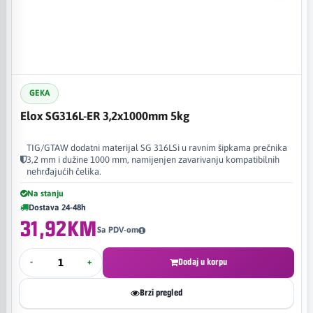
GEKA
Elox SG316L-ER 3,2x1000mm 5kg
TIG/GTAW dodatni materijal SG 316LSi u ravnim šipkama prečnika
3,2 mm i dužine 1000 mm, namijenjen zavarivanju kompatibilnih
nehrđajućih čelika.
Na stanju
Dostava 24-48h
31,92KM
Sa PDV-om
-
+
Dodaj u korpu
Brzi pregled