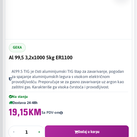
GEKA
Al 99,5 3,2x1000 5kg ER1100
Al99.5 TIG je čisti aluminijumski TIG štap za zavarivanje, pogodan
za spajanje aluminijumskih legura s visokom električnom
provodljivošću. Preporučuje se za gasno zavarivanje uz argon kao
zaštitni gas. Karakteriše ga visoka čvrstoća i provodljivost.
Na stanju
Dostava 24-48h
19,15KM
Sa PDV-om
-
+
Dodaj u korpu