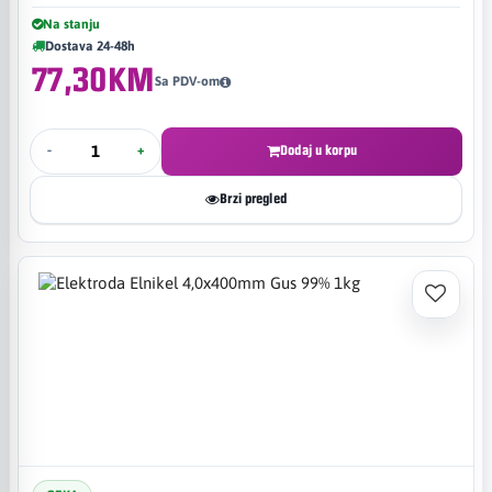
Na stanju
Dostava 24-48h
77,30KM
Sa PDV-om
-
+
Dodaj u korpu
Brzi pregled