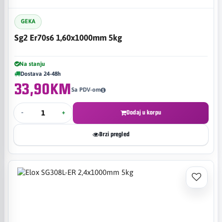
GEKA
Sg2 Er70s6 1,60x1000mm 5kg
Na stanju
Dostava 24-48h
33,90KM
Sa PDV-om
-
+
Dodaj u korpu
Brzi pregled