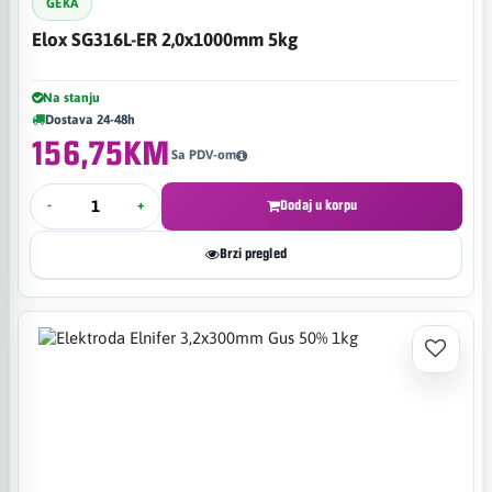
GEKA
Elox SG316L-ER 2,0x1000mm 5kg
Na stanju
Dostava 24-48h
156,75KM
Sa PDV-om
-
+
Dodaj u korpu
Brzi pregled