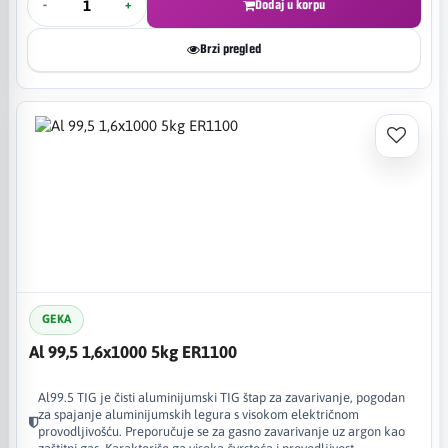
-
+
Dodaj u korpu
Brzi pregled
GEKA
Al 99,5 1,6x1000 5kg ER1100
Al99.5 TIG je čisti aluminijumski TIG štap za zavarivanje, pogodan
za spajanje aluminijumskih legura s visokom električnom
provodljivošću. Preporučuje se za gasno zavarivanje uz argon kao