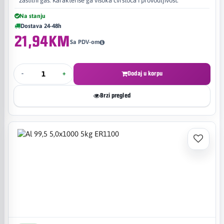
zaštitni gas. Karakteriše ga visoka čvrstoća i provodljivost.
Na stanju
Dostava 24-48h
21,94KM
Sa PDV-om
-
+
Dodaj u korpu
Brzi pregled