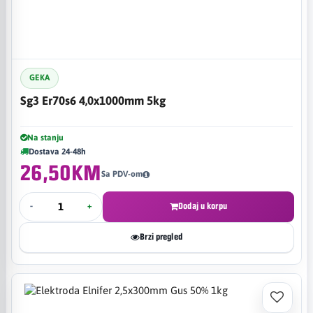
GEKA
Sg3 Er70s6 4,0x1000mm 5kg
Na stanju
Dostava 24-48h
26,50KM
Sa PDV-om
-
+
Dodaj u korpu
Brzi pregled