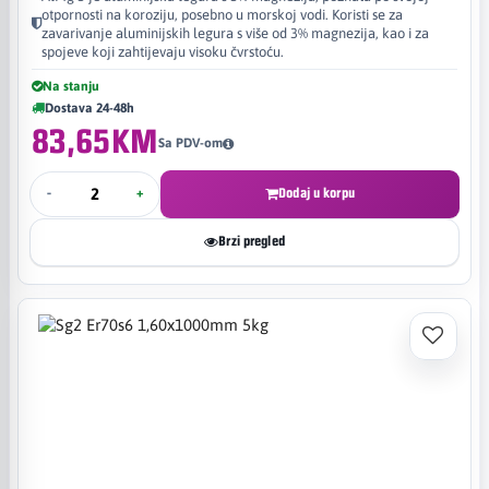
otpornosti na koroziju, posebno u morskoj vodi. Koristi se za
zavarivanje aluminijskih legura s više od 3% magnezija, kao i za
spojeve koji zahtijevaju visoku čvrstoću.
Na stanju
Dostava 24-48h
83,65KM
Sa PDV-om
-
+
Dodaj u korpu
Brzi pregled