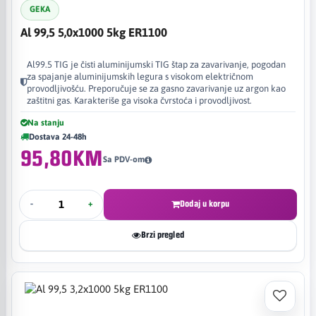
GEKA
Al 99,5 5,0x1000 5kg ER1100
Al99.5 TIG je čisti aluminijumski TIG štap za zavarivanje, pogodan
za spajanje aluminijumskih legura s visokom električnom
provodljivošću. Preporučuje se za gasno zavarivanje uz argon kao
zaštitni gas. Karakteriše ga visoka čvrstoća i provodljivost.
Na stanju
Dostava 24-48h
95,80KM
Sa PDV-om
-
+
Dodaj u korpu
Brzi pregled