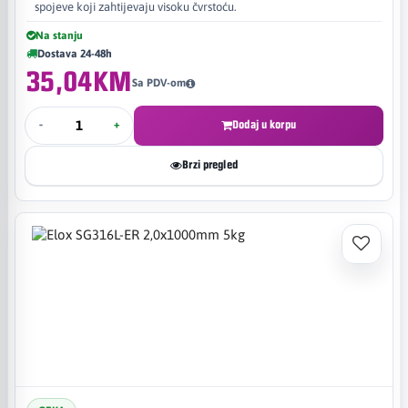
spojeve koji zahtijevaju visoku čvrstoću.
Na stanju
Dostava 24-48h
35,04KM
Sa PDV-om
-
+
Dodaj u korpu
Brzi pregled