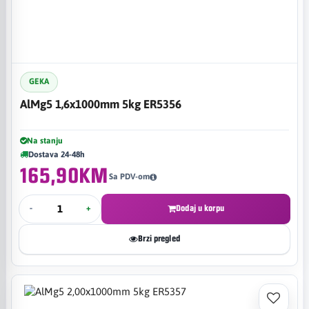
GEKA
AlMg5 1,6x1000mm 5kg ER5356
Na stanju
Dostava 24-48h
165,90KM
Sa PDV-om
-
+
Dodaj u korpu
Brzi pregled