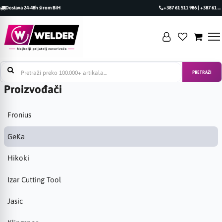
Dostava 24-48h širom BiH
+387 61 511 986 | +387 61 493 470
PRETRAŽI
Proizvođači
Fronius
GeKa
Hikoki
Izar Cutting Tool
Jasic