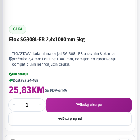
GEKA
Elox SG308L-ER 2,4x1000mm 5kg
TIG/GTAW dodatni materijal SG 308L-ER u ravnim šipkama
prečnika 2,4 mm i dužine 1000 mm, namijenjen zavarivanju
kompatibilnih nehrđajućih čelika.
Na stanju
Dostava 24-48h
25,83KM
Sa PDV-om
-
+
Dodaj u korpu
Brzi pregled