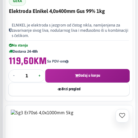
GEKA
Elektroda Elnikel 4,0x400mm Gus 99% 1kg
ELNIKEL je elektroda s jezgrom od čistog nikla, namijenjena za
zavarivanje sivog liva, nodularnog liva i međusobno ili u kombinaciji
s čelikom.
Na stanju
Dostava 24-48h
119,60KM
Sa PDV-om
-
+
Dodaj u korpu
Brzi pregled