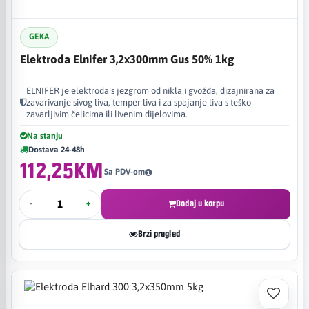
GEKA
Elektroda Elnifer 3,2x300mm Gus 50% 1kg
ELNIFER je elektroda s jezgrom od nikla i gvožđa, dizajnirana za
zavarivanje sivog liva, temper liva i za spajanje liva s teško
zavarljivim čelicima ili livenim dijelovima. ​
Na stanju
Dostava 24-48h
112,25KM
Sa PDV-om
-
+
Dodaj u korpu
Brzi pregled