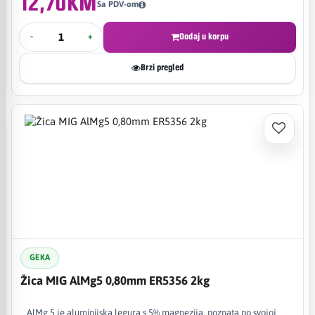
12,70KM
Sa PDV-om
-
+
Dodaj u korpu
Brzi pregled
GEKA
Žica MIG AlMg5 0,80mm ER5356 2kg
AlMg 5 je aluminijska legura s 5% magnezija, poznata po svojoj