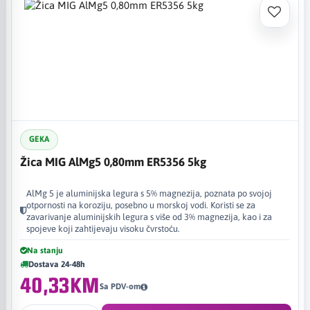
GEKA
Žica MIG AlMg5 0,80mm ER5356 5kg
AlMg 5 je aluminijska legura s 5% magnezija, poznata po svojoj
otpornosti na koroziju, posebno u morskoj vodi. Koristi se za
zavarivanje aluminijskih legura s više od 3% magnezija, kao i za
spojeve koji zahtijevaju visoku čvrstoću.
Na stanju
Dostava 24-48h
40,33KM
Sa PDV-om