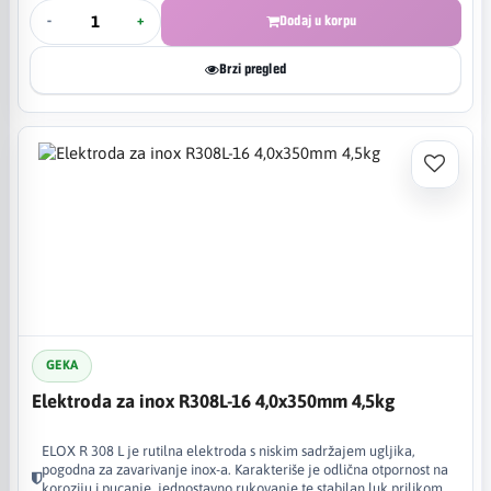
-
+
Dodaj u korpu
Brzi pregled
GEKA
Elektroda za inox R308L-16 4,0x350mm 4,5kg
ELOX R 308 L je rutilna elektroda s niskim sadržajem ugljika,
pogodna za zavarivanje inox-a. Karakteriše je odlična otpornost na
koroziju i pucanje, jednostavno rukovanje te stabilan luk prilikom