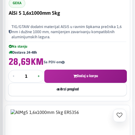
GEKA
AlSi 5 1,6x1000mm 5kg
TIG/GTAW dodatni materijal AlSi5 u ravnim šipkama prečnika 1,6
mm i dužine 1000 mm, namijenjen zavarivanju kompatibilnih
aluminijumskih legura.
Na stanju
Dostava 24-48h
28,69KM
Sa PDV-om
-
+
Dodaj u korpu
Brzi pregled