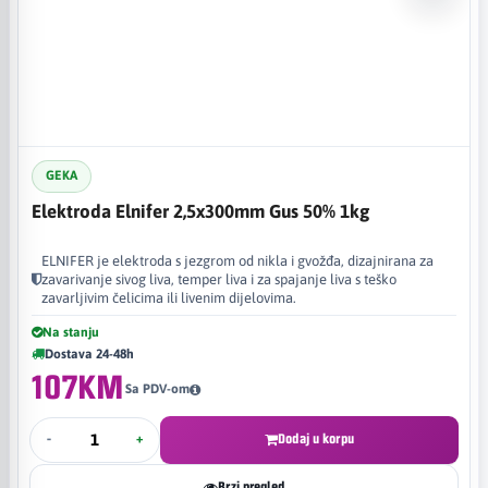
GEKA
Elektroda Elnifer 2,5x300mm Gus 50% 1kg
ELNIFER je elektroda s jezgrom od nikla i gvožđa, dizajnirana za
zavarivanje sivog liva, temper liva i za spajanje liva s teško
zavarljivim čelicima ili livenim dijelovima. ​
Na stanju
Dostava 24-48h
107KM
Sa PDV-om
-
+
Dodaj u korpu
Brzi pregled