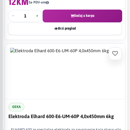
12KM
Sa PDV-om
-
+
Dodaj u korpu
Brzi pregled
GEKA
Elektroda Elhard 600-E6-UM-60P 4,0x450mm 6kg
ELHARD 600 je specijalna elektroda za navarivanje koja stvara vrlo