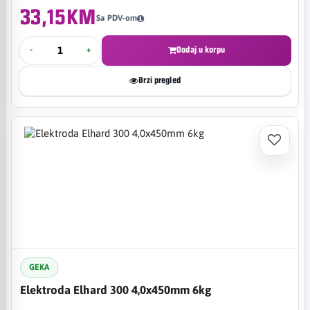
33,15KM
Sa PDV-om
-
+
Dodaj u korpu
Brzi pregled
GEKA
Elektroda Elhard 300 4,0x450mm 6kg