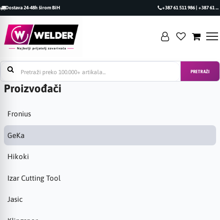
Dostava 24-48h širom BiH
+387 61 511 986 | +387 61 493 470
PRETRAŽI
Proizvođači
Fronius
GeKa
Hikoki
Izar Cutting Tool
Jasic