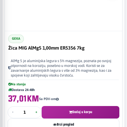
GEKA
Žica MIG AlMg5 1,00mm ER5356 7kg
AlMg 5 je aluminijska legura s 5% magnezija, poznata po svojoj
otpornosti na koroziju, posebno u morskoj vodi. Koristi se za
zavarivanje aluminijskih legura s više od 3% magnezija, kao i za
spojeve koji zahtijevaju visoku čvrstoću.
Na stanju
Dostava 24-48h
37,01KM
Sa PDV-om
-
+
Dodaj u korpu
Brzi pregled