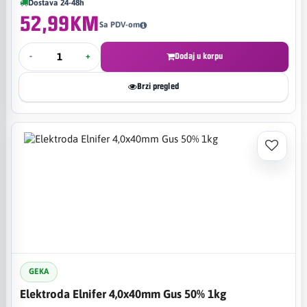
Dostava 24-48h
52,99KM
Sa PDV-om
-
+
Dodaj u korpu
Brzi pregled
GEKA
Elektroda Elnifer 4,0x40mm Gus 50% 1kg