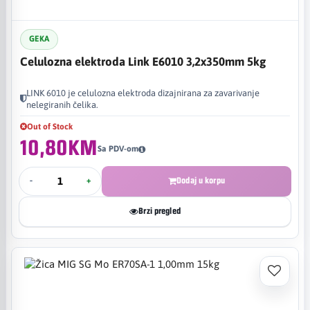
GEKA
Celulozna elektroda Link E6010 3,2x350mm 5kg
LINK 6010 je celulozna elektroda dizajnirana za zavarivanje
nelegiranih čelika.​
Out of Stock
10,80KM
Sa PDV-om
-
+
Dodaj u korpu
Brzi pregled