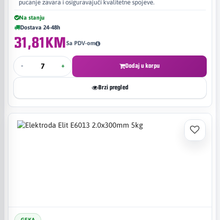
pucanje zavara i osiguravajući kvalitetne spojeve.
Na stanju
Dostava 24-48h
31,81KM
Sa PDV-om
-
+
Dodaj u korpu
Brzi pregled