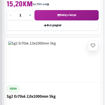
15,20KM
Sa PDV-om
-
+
Dodaj u korpu
Brzi pregled
GEKA
Sg2 Er70s6 2,0x1000mm 5kg