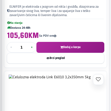
ELNIFER je elektroda s jezgrom od nikla i gvožđa, dizajnirana za
zavarivanje sivog liva, temper liva i za spajanje liva s teško
zavarljivim čelicima ili livenim dijelovima. ​
Na stanju
Dostava 24-48h
105,60KM
Sa PDV-om
-
+
Dodaj u korpu
Brzi pregled