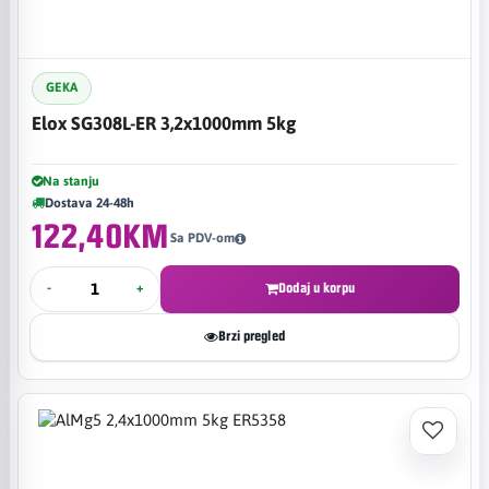
GEKA
Elox SG308L-ER 3,2x1000mm 5kg
Na stanju
Dostava 24-48h
122,40KM
Sa PDV-om
-
+
Dodaj u korpu
Brzi pregled