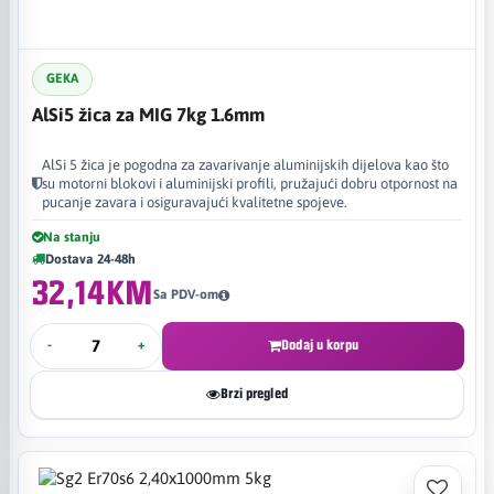
GEKA
AlSi5 žica za MIG 7kg 1.6mm
AlSi 5 žica je pogodna za zavarivanje aluminijskih dijelova kao što
su motorni blokovi i aluminijski profili, pružajući dobru otpornost na
pucanje zavara i osiguravajući kvalitetne spojeve.
Na stanju
Dostava 24-48h
32,14KM
Sa PDV-om
-
+
Dodaj u korpu
Brzi pregled