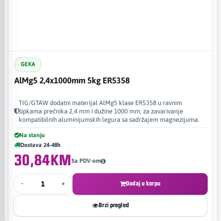
GEKA
AlMg5 2,4x1000mm 5kg ER5358
TIG/GTAW dodatni materijal AlMg5 klase ER5358 u ravnim
šipkama prečnika 2,4 mm i dužine 1000 mm, za zavarivanje
kompatibilnih aluminijumskih legura sa sadržajem magnezijuma.
Na stanju
Dostava 24-48h
30,84KM
Sa PDV-om
-
+
Dodaj u korpu
Brzi pregled