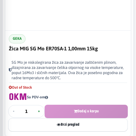
GEKA
Žica MIG SG Mo ER70SA-1 1,00mm 15kg
SG Mo je niskolegirana žica za zavarivanje zaštićenim plinom,
dizajnirana za zavarivanje čelika otpornog na visoke temperature,
poput 16Mo3 i sličnih materijala. Ova žica je posebno pogodna za
radne temperature do 500°C.
Out of Stock
0KM
Sa PDV-om
-
+
Dodaj u korpu
Brzi pregled