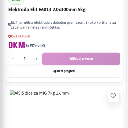
GEKA
Elektroda Elit E6013 2.0x300mm 5kg
ELIT je rutilna elektroda s debelim premazom, široko korištena za
zavarivanje nelegiranih čelika.​
Out of Stock
0KM
Sa PDV-om
-
+
Dodaj u korpu
Brzi pregled