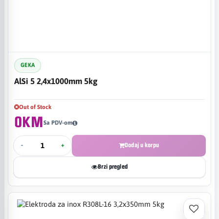
GEKA
AlSi 5 2,4x1000mm 5kg
Out of Stock
0KM
Sa PDV-om
-
+
Dodaj u korpu
Brzi pregled