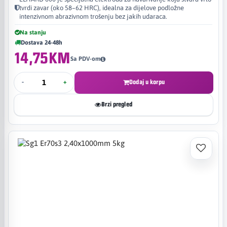
tvrdi zavar (oko 58–62 HRC), idealna za dijelove podložne
intenzivnom abrazivnom trošenju bez jakih udaraca.
Na stanju
Dostava 24-48h
14,75KM
Sa PDV-om
-
+
Dodaj u korpu
Brzi pregled