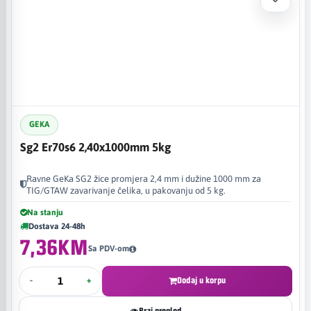
GEKA
Sg2 Er70s6 2,40x1000mm 5kg
Ravne GeKa SG2 žice promjera 2,4 mm i dužine 1000 mm za
TIG/GTAW zavarivanje čelika, u pakovanju od 5 kg.
Na stanju
Dostava 24-48h
7,36KM
Sa PDV-om
-
+
Dodaj u korpu