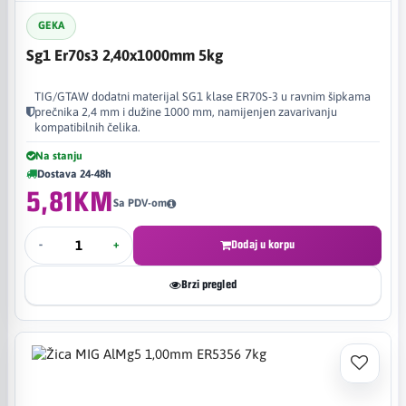
GEKA
Sg1 Er70s3 2,40x1000mm 5kg
TIG/GTAW dodatni materijal SG1 klase ER70S-3 u ravnim šipkama
prečnika 2,4 mm i dužine 1000 mm, namijenjen zavarivanju
kompatibilnih čelika.
Na stanju
Dostava 24-48h
5,81KM
Sa PDV-om
-
+
Dodaj u korpu
Brzi pregled