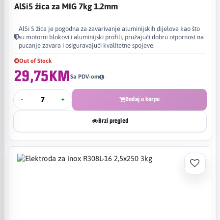
AlSi5 žica za MIG 7kg 1.2mm
AlSi 5 žica je pogodna za zavarivanje aluminijskih dijelova kao što
su motorni blokovi i aluminijski profili, pružajući dobru otpornost na
pucanje zavara i osiguravajući kvalitetne spojeve.
Out of Stock
29,75KM
Sa PDV-om
-
+
Dodaj u korpu
Brzi pregled