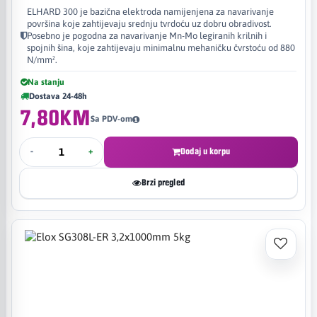
ELHARD 300 je bazična elektroda namijenjena za navarivanje
površina koje zahtijevaju srednju tvrdoću uz dobru obradivost.
Posebno je pogodna za navarivanje Mn-Mo legiranih krilnih i
spojnih šina, koje zahtijevaju minimalnu mehaničku čvrstoću od 880
N/mm².
Na stanju
Dostava 24-48h
7,80KM
Sa PDV-om
-
+
Dodaj u korpu
Brzi pregled