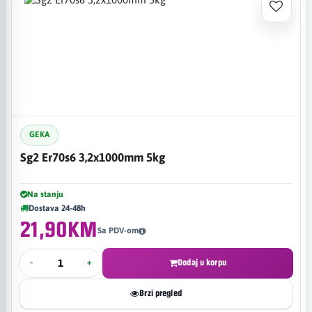
GEKA
Sg2 Er70s6 3,2x1000mm 5kg
Na stanju
Dostava 24-48h
21,90KM
Sa PDV-om
-
+
Dodaj u korpu
Brzi pregled