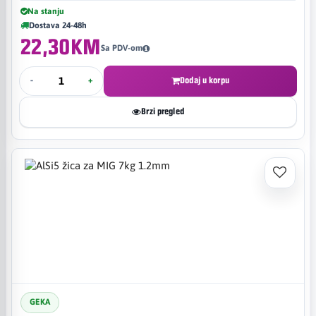
Na stanju
Dostava 24-48h
22,30KM
Sa PDV-om
-
+
Dodaj u korpu
Brzi pregled
GEKA